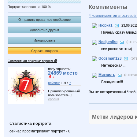
Комплименты
Портрет заполнен на 100 %
4 комплиментов в гостевой 
Отправить приватное сообщение
Нюрка1
23.06.201
Добавить в друзья
Почему сразу блонди
Игнорировать
Nedjumiiro
(отве
все равно чоткая)
Сделать подарок
Gogsman123
(от
Совместная покупка: взрослый
Интересная...
популярность:
24869 место
Михаилъ
(отвеч
-6 ↓
Блондинко!!!
рейтинг
1017
?
Привилегированный
Вы не авторизованы! Чтоб
пользователь
7
уровня
Метки лидеров
Статистика портрета:
сейчас просматривают портрет - 0