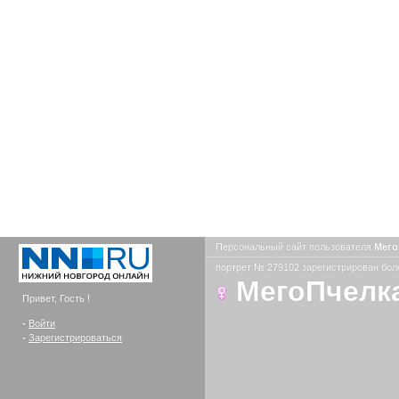
Персональный сайт пользователя
Мего
портрет № 279102 зарегистрирован боле
МегоПчелк
Привет, Гость !
-
Войти
-
Зарегистрироваться